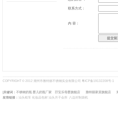
联系方式：
内 容：
COPYRIGHT
©
2012 潮州市雅特丽不锈钢实业有限公司
粤ICP备19132208号-1
|关键词：
不锈钢奶瓶
婴儿奶瓶厂家
孖宝乐母婴旗舰店
雅特丽家居旗舰店
友情链接：
汕头租车
化妆品包材
汕头月子会所
八边封制袋机